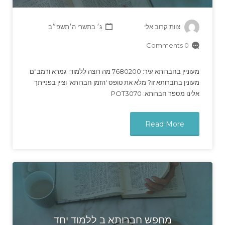
צוות קרוב אלי
ג׳ בתשרי ה׳תשפ״ב
0 Comments
מעוניין בחברותא עיר: 7680200 מה רוצה ללמוד: גמרא ורמב"ם
מעונין בחברותא זו? מלא את טופס 'הזמן חברותא' וציין בפנייתך
אלינו מספר חברותא: POT3070
Read More
מחפש חברותא ב ללמוד יחד