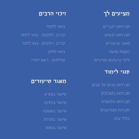
מציעים לך
זיכוי הרבים
חברותא לגברים
בואו ללמד!
חברותא לנשים
קירוב רחוקות - בואי ללמד
מאגר שיעורים
קירוב רחוקים - בוא ללמד
הקמת שיעור
בואו לחזק
ליווי גרעינים תורניים
שליחים - ראש יהודי
סוגי לימוד
מאגר שיעורים
חברותא פנים אל פנים
חברותא בZOOM
שיעור בגמרא
חברותא טלפונית
שיעור ב
הלכה
תכניות סטודנטים
שיעור ב
אמונה
כולל ערב
שיעור ב
זוגיות
שיעור ב
מוסר