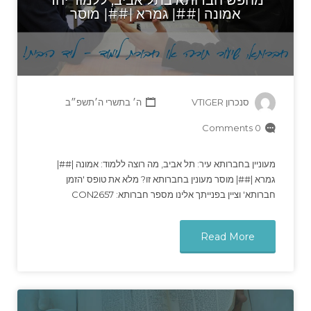
מחפש חברותא בתל אביב, ללמוד יחד
אמונה |##| גמרא |##| מוסר
סנכרון VTIGER
ה׳ בתשרי ה׳תשפ״ב
0 Comments
מעוניין בחברותא עיר: תל אביב, מה רוצה ללמוד: אמונה |##|
גמרא |##| מוסר מעונין בחברותא זו? מלא את טופס 'הזמן
חברותא' וציין בפנייתך אלינו מספר חברותא: CON2657
Read More