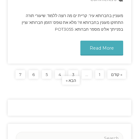
מעוניין בחברותא עיר: קריית ים מה רוצה ללמוד: שיעורי תורה
התחזקו מעונין בחברותא זו? מלא את טופס 'הזמן חברותא' וציין
בפנייתך אלינו מספר חברותא: POT3055
Read More
» קודם
1
…
3
4
5
6
7
הבא »