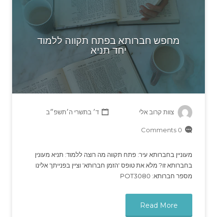
מחפש חברותא בפתח תקווה ללמוד
יחד תניא
צוות קרוב אלי
ד׳ בתשרי ה׳תשפ״ב
0 Comments
מעוניין בחברותא עיר: פתח תקווה מה רוצה ללמוד: תניא מעונין
בחברותא זו? מלא את טופס 'הזמן חברותא' וציין בפנייתך אלינו
מספר חברותא: POT3080
Read More