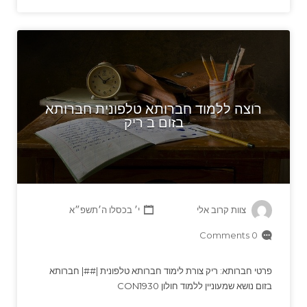
רוצה ללמוד חברותא טלפונית חברותא
בזום ב ריק
צוות קרוב אלי
י׳ בכסלו ה׳תשפ״א
0 Comments
פרטי חברותא: ריק צורת לימוד חברותא טלפונית |##| חברותא
בזום נושא שמעוניין ללמוד חולון CON1930