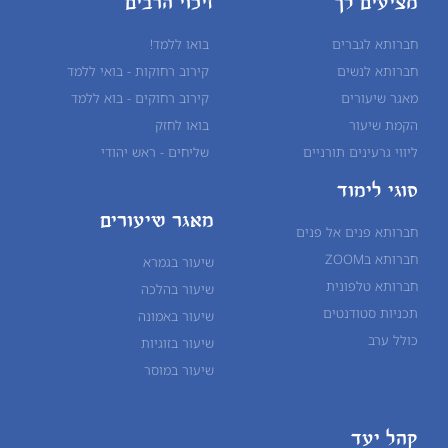
מציעים לך
זיכוי הרבים
חברותא לגברים
בואו ללמד!
חברותא לנשים
קירוב רחוקות - בואי ללמד
מאגר שיעורים
קירוב רחוקים - בוא ללמד
הקמת שיעור
בואו לחזק
ליווי גרעינים תורניים
שליחים - ראש יהודי
סוגי לימוד
מאגר שיעורים
חברותא פנים אל פנים
חברותא בZOOM
שיעור בגמרא
חברותא טלפונית
שיעור ב
הלכה
תכניות סטודנטים
שיעור ב
אמונה
כולל ערב
שיעור ב
זוגיות
שיעור ב
מוסר
קהל יעד