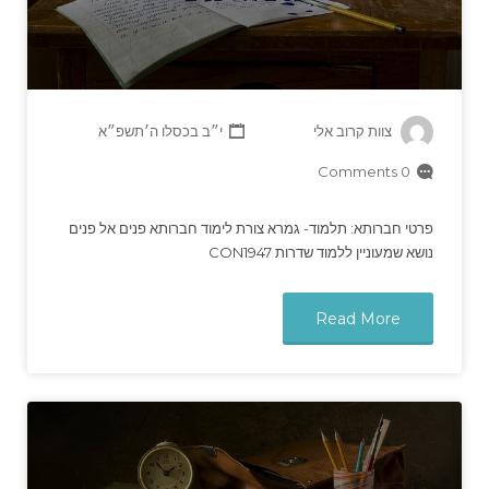
צוות קרוב אלי
י״ב בכסלו ה׳תשפ״א
0 Comments
פרטי חברותא: תלמוד- גמרא צורת לימוד חברותא פנים אל פנים
נושא שמעוניין ללמוד שדרות CON1947
Read More