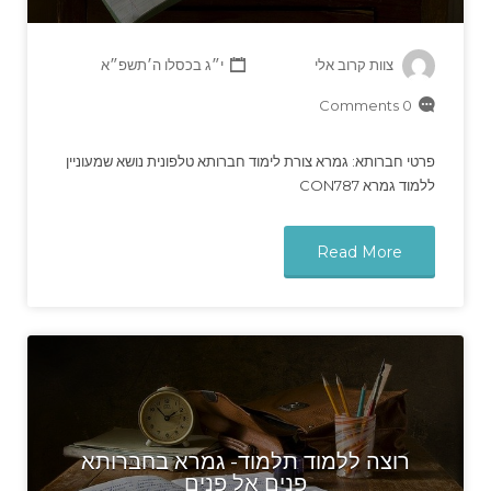
צוות קרוב אלי
י״ג בכסלו ה׳תשפ״א
0 Comments
פרטי חברותא: גמרא צורת לימוד חברותא טלפונית נושא שמעוניין
ללמוד גמרא CON787
Read More
רוצה ללמוד תלמוד- גמרא בחברותא
פנים אל פנים