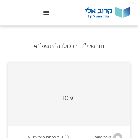
Default
חודש:
י״ד בכסלו ה׳תשפ״א
1036
שגב משה
י״ד בכסלו ה׳תשפ״א