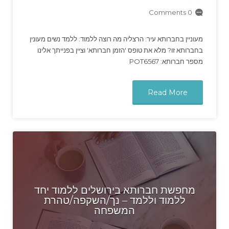
0 Comments
מעוניין בחברותא עיר: הרצליה מה רוצה ללמוד: ללמד נשים מעונין
בחברותא זו? מלא את טופס 'הזמן חברותא' וציין בפנייתך אלינו
מספר חברותא: POT6567
Read More
מחפשת חברותא בירושלים ללמוד יחד
ללמוד וללמד – נך/השקפה/טהרת
המשפחה