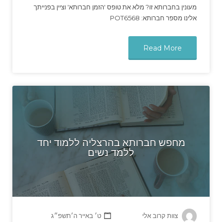
מעונין בחברותא זו? מלא את טופס 'הזמן חברותא' וציין בפנייתך
אלינו מספר חברותא: POT6568
Read More
מחפש חברותא בהרצליה ללמוד יחד
ללמד נשים
צוות קרוב אלי
ט׳ באייר ה׳תשפ״ג