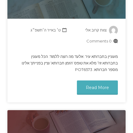
צוות קרוב אלי
ט׳ באייר ה׳תשפ״ג
0 Comments
מעוניין בחברותא עיר: אלעד מה רוצה ללמוד: הכל מעונין
בחברותא זו? מלא את טופס 'הזמן חברותא' וציין בפנייתך אלינו
מספר חברותא: POT6573
Read More