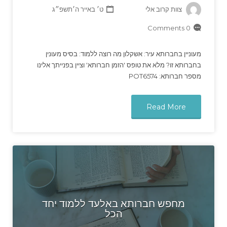
צוות קרוב אלי
ט׳ באייר ה׳תשפ״ג
0 Comments
מעוניין בחברותא עיר: אשקלון מה רוצה ללמוד: בסיס מעונין
בחברותא זו? מלא את טופס 'הזמן חברותא' וציין בפנייתך אלינו
מספר חברותא: POT6574
Read More
מחפש חברותא באלעד ללמוד יחד
הכל