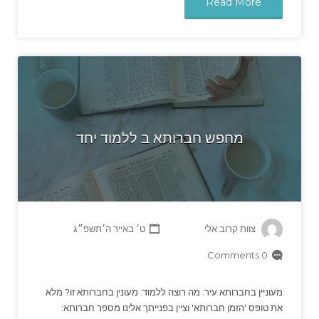
Read More
מחפש חברותא ב ללמוד יחד
צוות קרוב אלי
ט׳ באייר ה׳תשפ״ג
0 Comments
מעוניין בחברותא עיר: מה רוצה ללמוד: מעונין בחברותא זו? מלא
את טופס 'הזמן חברותא' וציין בפנייתך אלינו מספר חברותא: