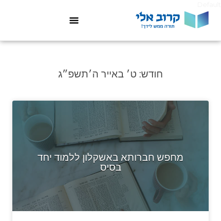
Default
חודש:
ט׳ באייר ה׳תשפ״ג
מחפש חברותא באשקלון ללמוד יחד
בסיס