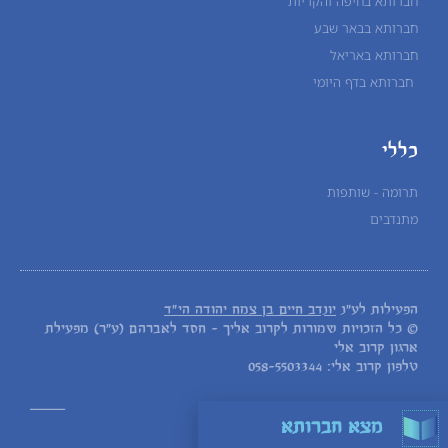
חברותא בחיפה והקריות
חברותא בבאר שבע
חברותא באריאל
חברותא בדף היומי
כללי
תרומה - שותפות
מתנדבים
הפעילות לע"נ
יונדב חיים בן צמח יהודה הי"ד
© כל הזכויות שמורות לקרוב אליך - חסד לאברהם (ע"ר) מפעילת
ארגון קרוב אלי
טלפון קרוב אלי: 058-5503344
_____
מצא חברותא