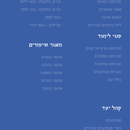
חברותא לנשים
קירוב רחוקות - בואי ללמד
מאגר שיעורים
קירוב רחוקים - בוא ללמד
הקמת שיעור
בואו לחזק
ליווי גרעינים תורניים
שליחים - ראש יהודי
סוגי לימוד
מאגר שיעורים
חברותא פנים אל פנים
חברותא בZOOM
שיעור בגמרא
חברותא טלפונית
שיעור ב
הלכה
תכניות סטודנטים
שיעור ב
אמונה
כולל ערב
שיעור ב
זוגיות
שיעור ב
מוסר
קהל יעד
סטודנטים
כפרי סטודנטים תורניים