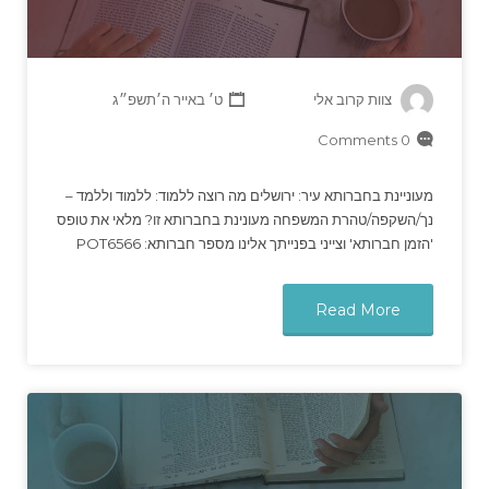
צוות קרוב אלי
ט׳ באייר ה׳תשפ״ג
0 Comments
מעוניינת בחברותא עיר: ירושלים מה רוצה ללמוד: ללמוד וללמד –
נך/השקפה/טהרת המשפחה מעונינת בחברותא זו? מלאי את טופס
'הזמן חברותא' וצייני בפנייתך אלינו מספר חברותא: POT6566
Read More