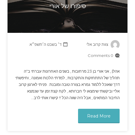
סיפורו של אורי
צוות קרוב אלי
ד׳ בשבט ה׳תשפ״א
0 Comments
אהלן , אני אורי בן 23 מרחובות , בשנים האחרונות עברתי ב"ה
תהליך של התתחזקות והתקרבות , למדתי הלכות ואמונה , וחיפשתי
דרך שאוכל ללמוד גמרא בצורה טובה ומובנת . פניתי לארגון קרוב
אליי וביקשתי שימצאו לי חברותא , לקח קצת זמן עד שנמצא
החיבור המתאים , אבל היה שווה הכל !! קישרו אותי לרב…
Read More