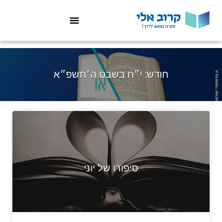
Default
חודש:
י״ח בשבט ה׳תשפ״א
סיפורו של יוני