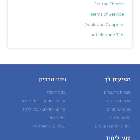
Get the Theme
Terms of Service
Deals and Coupons
Articles and Tips
מציעים לך
זיכוי הרבים
חברותא לגברים
בואו ללמד!
חברותא לנשים
קירוב רחוקות - בואי ללמד
מאגר שיעורים
קירוב רחוקים - בוא ללמד
הקמת שיעור
בואו לחזק
ליווי גרעינים תורניים
שליחים - ראש יהודי
סוגי לימוד