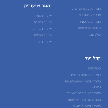
מאגר שיעורים
חברותא פנים אל פנים
חברותא בZOOM
שיעור בגמרא
חברותא טלפונית
שיעור ב
הלכה
תכניות סטודנטים
שיעור ב
אמונה
כולל ערב
שיעור ב
זוגיות
שיעור ב
מוסר
קהל יעד
סטודנטים
כפרי סטודנטים תורניים
בוגרי ישיבות - ממשיכים את
הישיבה!
בוגרי מכינות קדם צבאיות
בוגרות מדרשות ואולפנות
בוגרי ישיבות תיכוניות