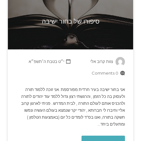
סיפורו של בחור ישיבה
צוות קרוב אלי
י״ט בטבת ה׳תשפ״א
0 Comments
אני בחור ישיבה בעיר חרדית מפורסמת .אני זוכה ללמוד תורה
ולעסוק בה כל הזמן , והרגשתי רצון גדול ללמד עוד יהודים לתורה
ולהכניס אותם לעולם התורה , לבית המדרש.. פניתי לארגון קרוב
אליי וחיברו לי חברותא , יהודי יקר שנמצא בעולם העשיה ונפשו
חשקה בתורה, ואנו בס"ד לומדים כל יום (באמצעות הטלפון )
ומתעלים ביחד…