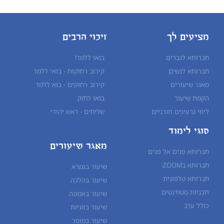
מציעים לך
זיכוי הרבים
חברותא לגברים
בואו ללמד!
חברותא לנשים
קירוב רחוקות - בואי ללמד
מאגר שיעורים
קירוב רחוקים - בוא ללמד
הקמת שיעור
בואו לחזק
ליווי גרעינים תורניים
שליחים - ראש יהודי
סוגי לימוד
מאגר שיעורים
חברותא פנים אל פנים
חברותא בZOOM
שיעור בגמרא
חברותא טלפונית
שיעור ב
הלכה
תכניות סטודנטים
שיעור ב
אמונה
כולל ערב
שיעור ב
זוגיות
שיעור ב
מוסר