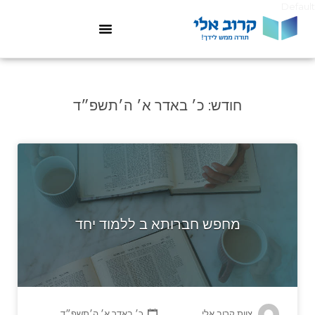
Default
חודש:
כ׳ באדר א׳ ה׳תשפ״ד
מחפש חברותא ב ללמוד יחד
צוות קרוב אלי
כ׳ באדר א׳ ה׳תשפ״ד