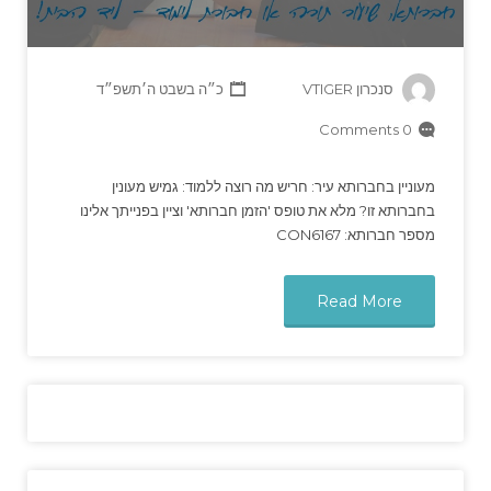
סנכרון VTIGER
כ״ה בשבט ה׳תשפ״ד
0 Comments
מעוניין בחברותא עיר: חריש מה רוצה ללמוד: גמיש מעונין
בחברותא זו? מלא את טופס 'הזמן חברותא' וציין בפנייתך אלינו
מספר חברותא: CON6167
Read More