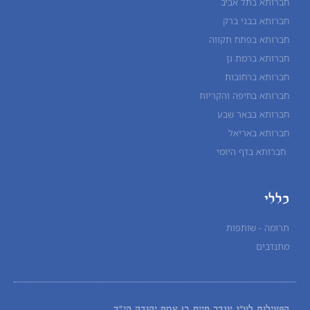
חברותא בתל אביב
חברותא בבני ברק
חברותא בפתח תקווה
חברותא ברמת גן
חברותא ברחובות
חברותא בחיפה והקריות
חברותא בבאר שבע
חברותא באריאל
חברותא בדף היומי
כללי
תרומה - שותפות
מתנדבים
הפעילות לע"נ
יונדב חיים בן צמח יהודה הי"ד