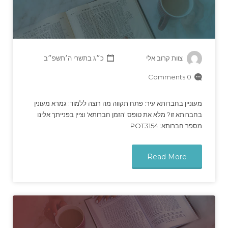
צוות קרוב אלי
כ״ג בתשרי ה׳תשפ״ב
0 Comments
מעוניין בחברותא עיר: פתח תקווה מה רוצה ללמוד: גמרא מעונין
בחברותא זו? מלא את טופס 'הזמן חברותא' וציין בפנייתך אלינו
מספר חברותא: POT3154
Read More