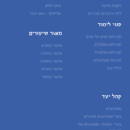
הקמת שיעור
בואו לחזק
ליווי גרעינים תורניים
שליחים - ראש יהודי
סוגי לימוד
מאגר שיעורים
חברותא פנים אל פנים
חברותא בZOOM
שיעור בגמרא
חברותא טלפונית
שיעור ב
הלכה
תכניות סטודנטים
שיעור ב
אמונה
כולל ערב
שיעור ב
זוגיות
שיעור ב
מוסר
קהל יעד
סטודנטים
כפרי סטודנטים תורניים
בוגרי ישיבות - ממשיכים את