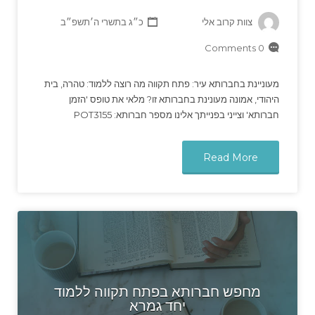
צוות קרוב אלי
כ״ג בתשרי ה׳תשפ״ב
0 Comments
מעוניינת בחברותא עיר: פתח תקווה מה רוצה ללמוד: טהרה, בית
היהודי, אמונה מעונינת בחברותא זו? מלאי את טופס 'הזמן
חברותא' וצייני בפנייתך אלינו מספר חברותא: POT3155
Read More
מחפש חברותא בפתח תקווה ללמוד
יחד גמרא