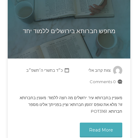
מחפש חברותא בירושלים ללמוד יחד
צוות קרוב אלי
כ״ד בתשרי ה׳תשפ״ב
0 Comments
מעוניין בחברותא עיר: ירושלים מה רוצה ללמוד: מעונין בחברותא
זו? מלא את טופס 'הזמן חברותא' וציין בפנייתך אלינו מספר
חברותא: POT3161
Read More