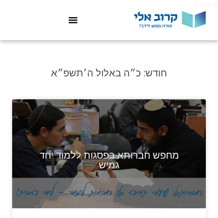
Default
חודש:
כ״ה באלול ה׳תשפ״א
מחפש חברותא בפסגות ללמוד יחד
גמיש