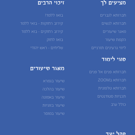
מציעים לך
זיכוי הרבים
חברותא לגברים
בואו ללמד!
חברותא לנשים
קירוב רחוקות - בואי ללמד
מאגר שיעורים
קירוב רחוקים - בוא ללמד
הקמת שיעור
בואו לחזק
ליווי גרעינים תורניים
שליחים - ראש יהודי
סוגי לימוד
מאגר שיעורים
חברותא פנים אל פנים
חברותא בZOOM
שיעור בגמרא
חברותא טלפונית
שיעור ב
הלכה
תכניות סטודנטים
שיעור ב
אמונה
כולל ערב
שיעור ב
זוגיות
שיעור ב
מוסר
קהל יעד