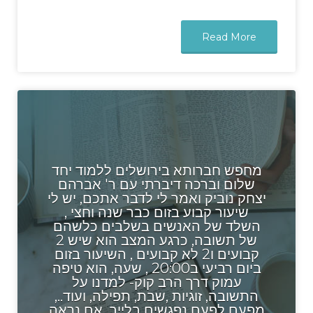
Read More
מחפש חברותא בירושלים ללמוד יחד
שלום וברכה דיברתי עם ר' אברהם
יצחק נוביק ואמר לי לדבר אתכם, יש לי
שיעור קבוע בזום כבר שנה וחצי ,
השלד של האנשים בשלבים כלשהם
של תשובה, כרגע המצב הוא שיש 2
קבועים ו2 לא קבועים , השיעור בזום
ביום רביעי ב20:00 , שעה, הוא טיפה
עמוק דרך הרב קוק- למדנו על
התשובה, זוגיות ,שבת, תפילה, ועוד..,
מפעם לפעם נפגשים בלייב, אם נראה