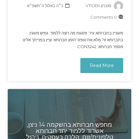
סנכרון VTIGER
כ״ה באלול ה׳תשפ״א
0 Comments
מעוניין בחברותא עיר: פסגות מה רוצה ללמוד: גמיש מעונין
בחברותא זו? מלא את טופס 'הזמן חברותא' וציין בפנייתך אלינו
מספר חברותא: CON3242
Read More
מחפש חברותא בהשקמה 14 ניצן,
אשדוד ללמוד יחד חברותא
טלפונית/זום. הלכה בעסקים, ניהול