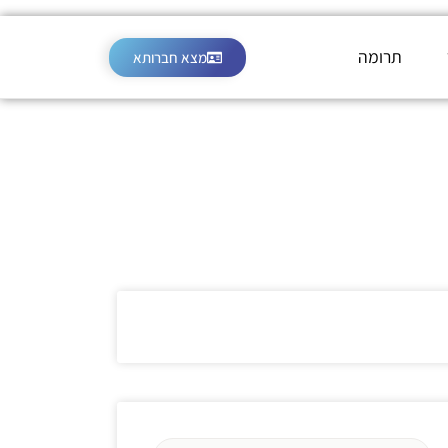
תרומה
מצא חברותא