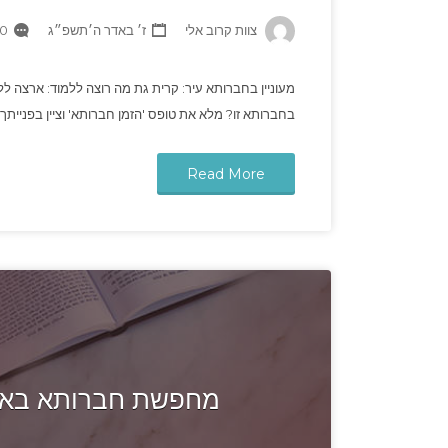
צוות קרוב אלי
ז׳ באדר ה׳תשפ״ג
 Comments
מעוניין בחברותא עיר: קרית גת מה רוצה ללמוד: ארצה ללמ
בחברותא זו? מלא את טופס 'הזמן חברותא' וציין בפנייתך אלינ
Read More
מחפשת חברותא באמי