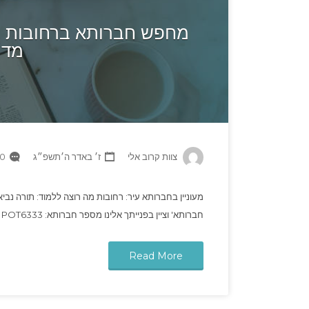
מחפש חברותא ברחובות לל
מדר
צוות קרוב אלי
ז׳ באדר ה׳תשפ״ג
 Comments
מעוניין בחברותא עיר: רחובות מה רוצה ללמוד: תורה נבי
חברותא' וציין בפנייתך אלינו מספר חברותא: POT6333
Read More