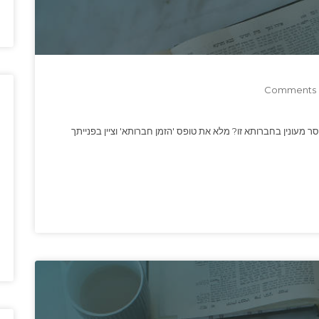
0
סר מעונין בחברותא זו? מלא את טופס 'הזמן חברותא' וציין בפנייתך