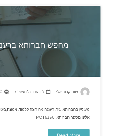
מחפש חברותא ברעננה
צוות קרוב אלי
ז׳ באדר ה׳תשפ״ג
 Comments
מעוניין בחברותא עיר: רעננה מה רוצה ללמוד: אמונה,ביטחו
אלינו מספר חברותא: POT6330
Read More