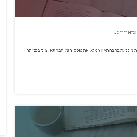
0
 מעונינת בחברותא זו? מלאי את טופס 'הזמן חברותא' וצייני בפנייתך