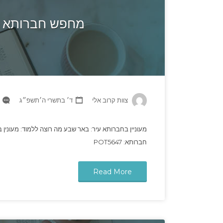
מחפש חברותא ב
צוות קרוב אלי
ד׳ בתשרי ה׳תשפ״ג
מעוניין בחברותא עיר: באר שבע מה רוצה ללמוד: מעונין ב
חברותא: POT5647
Read More