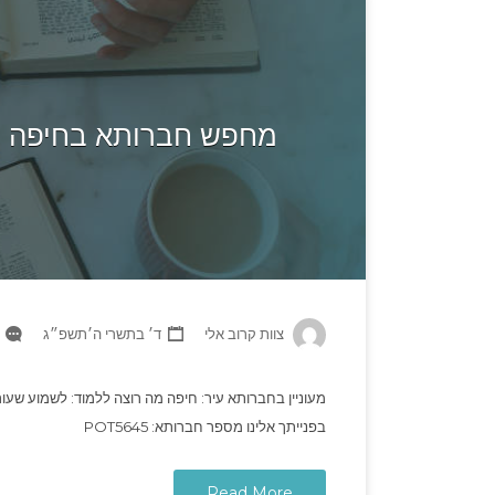
מחפש חברותא בחיפה לל
צוות קרוב אלי
ד׳ בתשרי ה׳תשפ״ג
מעוניין בחברותא עיר: חיפה מה רוצה ללמוד: לשמוע שעורי
בפנייתך אלינו מספר חברותא: POT5645
Read More