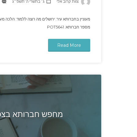
צוות קרוב אלי
ג׳ בתשרי ה׳תשפ״ג
מעוניין בחברותא עיר: ירושלים מה רוצה ללמוד: הלכה מעונ
מספר חברותא: POT5641
Read More
מחפש חברותא בצפת