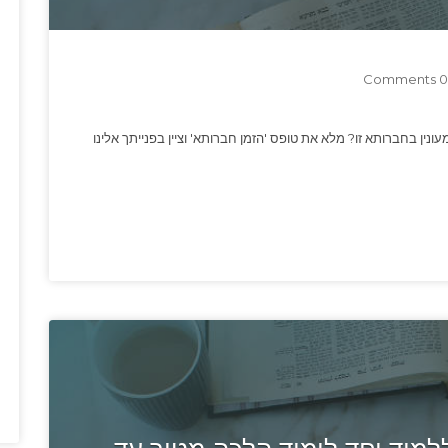
0 Comments
נין בחברותא זו? מלא את טופס 'הזמן חברותא' וציין בפנייתך אלינו