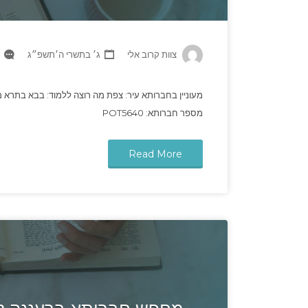
צוות קרוב אלי
ג׳ בתשרי ה׳תשפ״ג
מעוניין בחברותא עיר: צפת מה רוצה ללמוד: בבא בתרא מעו
מספר חברותא: POT5640
Read More