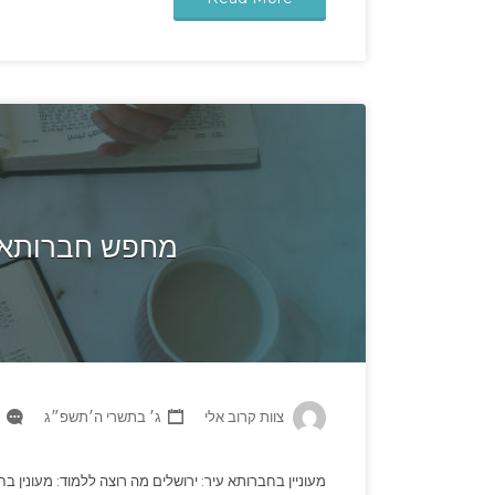
מחפש חברותא ב
צוות קרוב אלי
ג׳ בתשרי ה׳תשפ״ג
מעוניין בחברותא עיר: ירושלים מה רוצה ללמוד: מעונין בח