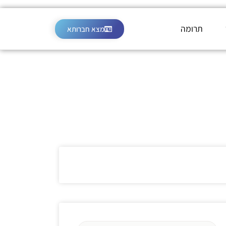
תרומה
מצא חברותא