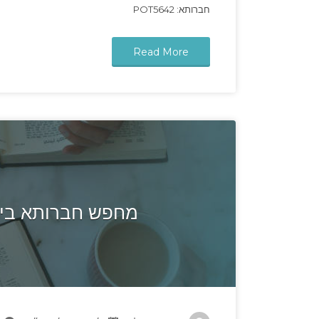
חברותא: POT5642
Read More
מחפש חברותא ביר