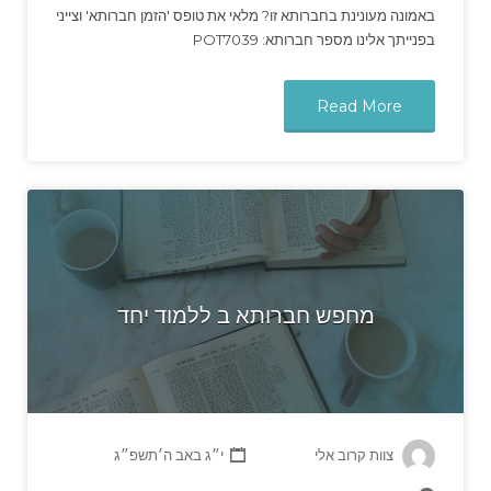
באמונה מעונינת בחברותא זו? מלאי את טופס 'הזמן חברותא' וצייני
בפנייתך אלינו מספר חברותא: POT7039
Read More
מחפש חברותא ב ללמוד יחד
צוות קרוב אלי
י״ג באב ה׳תשפ״ג