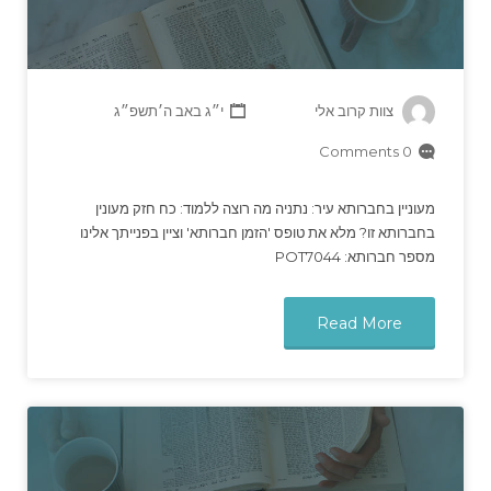
צוות קרוב אלי
י״ג באב ה׳תשפ״ג
0 Comments
מעוניין בחברותא עיר: נתניה מה רוצה ללמוד: כח חזק מעונין
בחברותא זו? מלא את טופס 'הזמן חברותא' וציין בפנייתך אלינו
מספר חברותא: POT7044
Read More