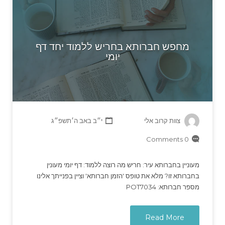
מחפש חברותא בחריש ללמוד יחד דף
יומי
צוות קרוב אלי
י״ב באב ה׳תשפ״ג
0 Comments
מעוניין בחברותא עיר: חריש מה רוצה ללמוד: דף יומי מעונין
בחברותא זו? מלא את טופס 'הזמן חברותא' וציין בפנייתך אלינו
מספר חברותא: POT7034
Read More