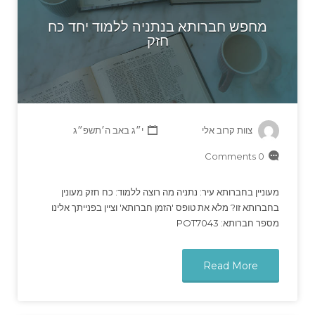
מחפש חברותא בנתניה ללמוד יחד כח
חזק
צוות קרוב אלי
י״ג באב ה׳תשפ״ג
0 Comments
מעוניין בחברותא עיר: נתניה מה רוצה ללמוד: כח חזק מעונין
בחברותא זו? מלא את טופס 'הזמן חברותא' וציין בפנייתך אלינו
מספר חברותא: POT7043
Read More