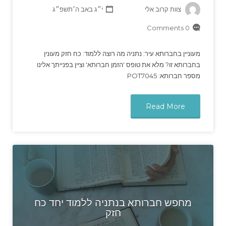
צוות קרוב אלי
י״ג באב ה׳תשפ״ג
0 Comments
מעוניין בחברותא עיר: נתניה מה רוצה ללמוד: כח חזק מעונין
בחברותא זו? מלא את טופס 'הזמן חברותא' וציין בפנייתך אלינו
מספר חברותא: POT7045
Read More
מחפש חברותא בנתניה ללמוד יחד כח
חזק