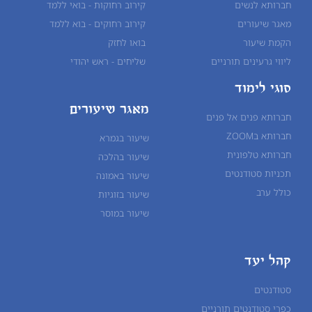
חברותא לנשים
קירוב רחוקות - בואי ללמד
מאגר שיעורים
קירוב רחוקים - בוא ללמד
הקמת שיעור
בואו לחזק
ליווי גרעינים תורניים
שליחים - ראש יהודי
סוגי לימוד
מאגר שיעורים
חברותא פנים אל פנים
חברותא בZOOM
שיעור בגמרא
חברותא טלפונית
שיעור ב
הלכה
תכניות סטודנטים
שיעור ב
אמונה
כולל ערב
שיעור ב
זוגיות
שיעור ב
מוסר
קהל יעד
סטודנטים
כפרי סטודנטים תורניים