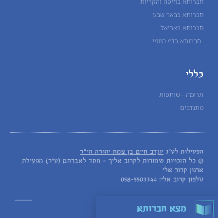
חברותא בחיפה והקריות
חברותא בבאר שבע
חברותא באריאל
חברותא בדף היומי
כללי
תרומה - שותפות
מתנדבים
הפעילות לע"נ
יונדב חיים בן צמח יהודה הי"ד
© כל הזכויות שמורות לקרוב אליך - חסד לאברהם (ע"ר) מפעילת
ארגון קרוב אלי
טלפון קרוב אלי: 058-5503344
_____
מצא חברותא