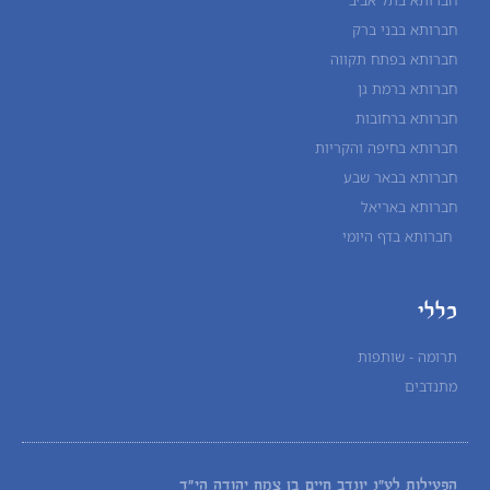
חברותא בתל אביב
חברותא בבני ברק
חברותא בפתח תקווה
חברותא ברמת גן
חברותא ברחובות
חברותא בחיפה והקריות
חברותא בבאר שבע
חברותא באריאל
חברותא בדף היומי
כללי
תרומה - שותפות
מתנדבים
הפעילות לע"נ
יונדב חיים בן צמח יהודה הי"ד