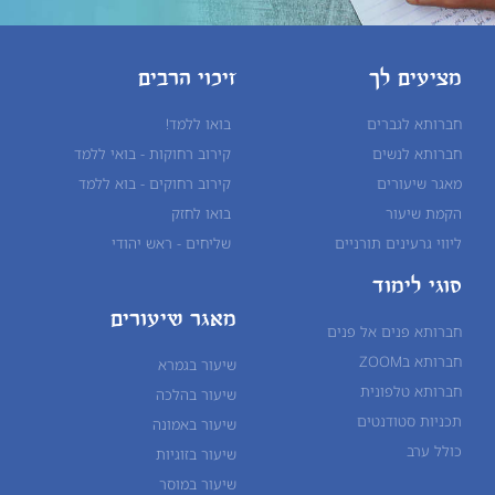
מציעים לך
זיכוי הרבים
חברותא לגברים
בואו ללמד!
חברותא לנשים
קירוב רחוקות - בואי ללמד
מאגר שיעורים
קירוב רחוקים - בוא ללמד
הקמת שיעור
בואו לחזק
ליווי גרעינים תורניים
שליחים - ראש יהודי
סוגי לימוד
מאגר שיעורים
חברותא פנים אל פנים
חברותא בZOOM
שיעור בגמרא
חברותא טלפונית
שיעור ב
הלכה
תכניות סטודנטים
שיעור ב
אמונה
כולל ערב
שיעור ב
זוגיות
שיעור ב
מוסר