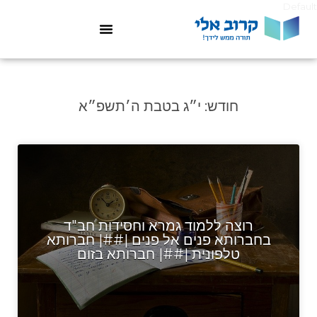
Default
חודש:
י״ג בטבת ה׳תשפ״א
רוצה ללמוד גמרא וחסידות חב"ד
בחברותא פנים אל פנים |##| חברותא
טלפונית |##| חברותא בזום