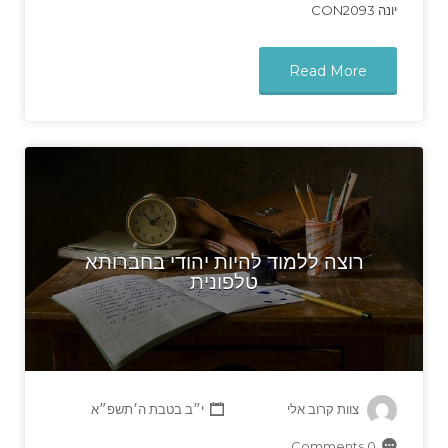
יונה CON2093
Read More
רוצה ללמוד להיות יהודי בחברותא
טלפונית
צוות קרוב אלי
י״ב בטבת ה׳תשפ״א
0 Comments