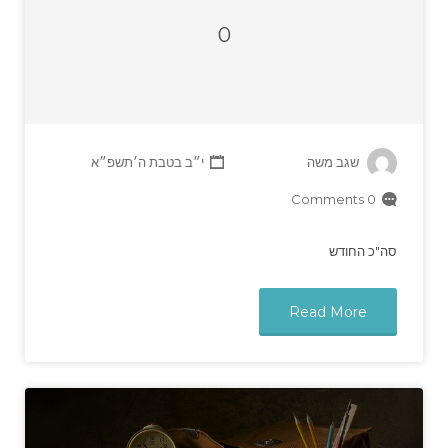
0
שגב משה
י״ב בטבת ה׳תשפ״א
0 Comments
סה"כ החודש
Read More