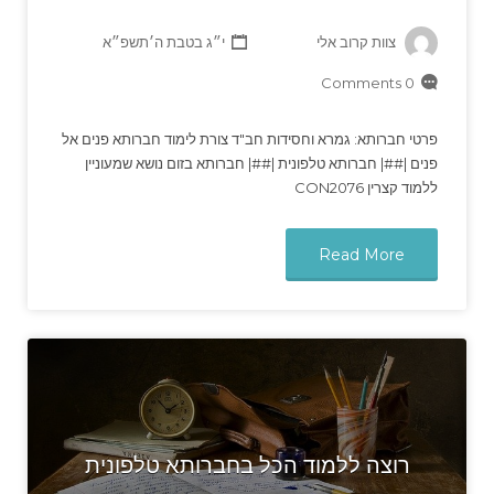
צוות קרוב אלי
י״ג בטבת ה׳תשפ״א
0 Comments
פרטי חברותא: גמרא וחסידות חב"ד צורת לימוד חברותא פנים אל
פנים |##| חברותא טלפונית |##| חברותא בזום נושא שמעוניין
ללמוד קצרין CON2076
Read More
רוצה ללמוד הכל בחברותא טלפונית