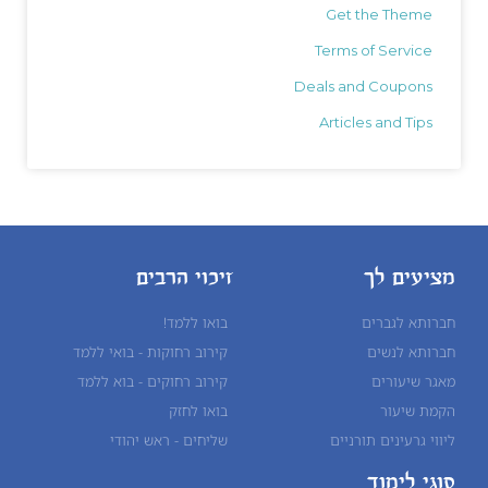
Get the Theme
Terms of Service
Deals and Coupons
Articles and Tips
מציעים לך
זיכוי הרבים
חברותא לגברים
בואו ללמד!
חברותא לנשים
קירוב רחוקות - בואי ללמד
מאגר שיעורים
קירוב רחוקים - בוא ללמד
הקמת שיעור
בואו לחזק
ליווי גרעינים תורניים
שליחים - ראש יהודי
סוגי לימוד