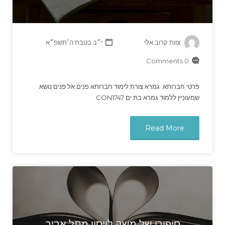
צוות קרוב אלי
י״ב בטבת ה׳תשפ״א
0 Comments
פרטי חברותא: גמרא צורת לימוד חברותא פנים אל פנים נושא
שמעוניין ללמוד גמרא בת ים CON1747
Read More
סיפורו של משה לויסון מתל אביב