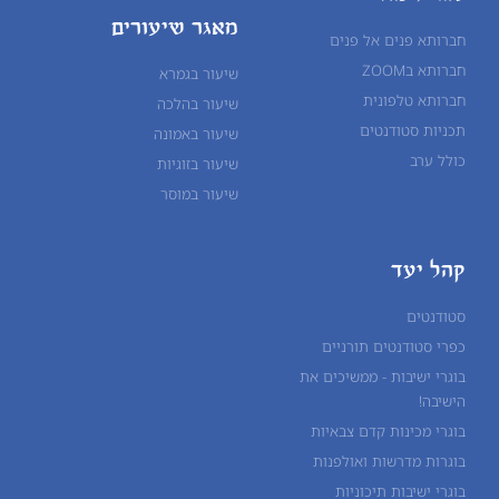
מאגר שיעורים
חברותא פנים אל פנים
חברותא בZOOM
שיעור בגמרא
חברותא טלפונית
שיעור ב
הלכה
תכניות סטודנטים
שיעור ב
אמונה
כולל ערב
שיעור ב
זוגיות
שיעור ב
מוסר
קהל יעד
סטודנטים
כפרי סטודנטים תורניים
בוגרי ישיבות - ממשיכים את
הישיבה!
בוגרי מכינות קדם צבאיות
בוגרות מדרשות ואולפנות
בוגרי ישיבות תיכוניות