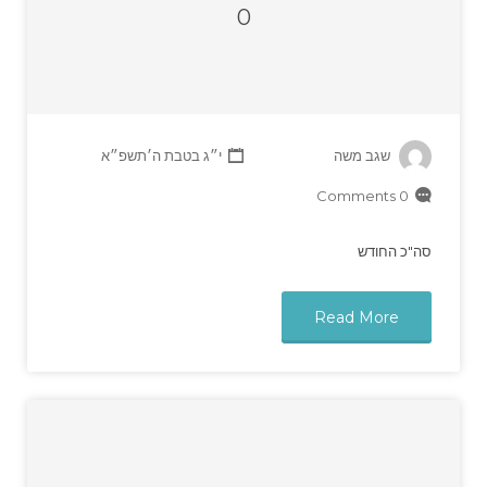
0
שגב משה
י״ג בטבת ה׳תשפ״א
0 Comments
סה"כ החודש
Read More