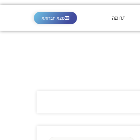
תרומה
מצא חברותא