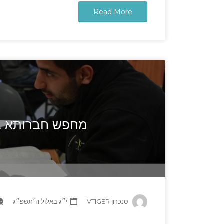
Read More
מחפש חברותא ב
סנכרון VTIGER
י״ג באלול ה׳תשפ״ג