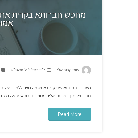
מחפש חברותא בקרית אתא 
אמונ
צוות קרוב אלי
י״ד באלול ה׳תשפ״ג
מעוניין בחברותא עיר: קרית אתא מה רוצה ללמוד: שיעורי
חברותא' וציין בפנייתך אלינו מספר חברותא: POT7206
Read More