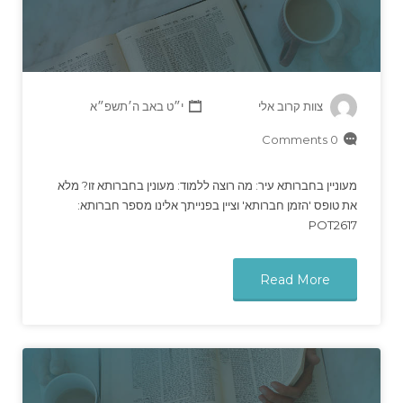
צוות קרוב אלי
י״ט באב ה׳תשפ״א
0 Comments
מעוניין בחברותא עיר: מה רוצה ללמוד: מעונין בחברותא זו? מלא
את טופס 'הזמן חברותא' וציין בפנייתך אלינו מספר חברותא:
POT2617
Read More