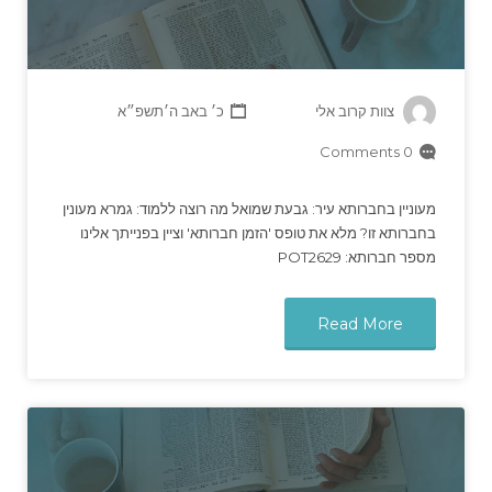
צוות קרוב אלי
כ׳ באב ה׳תשפ״א
0 Comments
מעוניין בחברותא עיר: גבעת שמואל מה רוצה ללמוד: גמרא מעונין
בחברותא זו? מלא את טופס 'הזמן חברותא' וציין בפנייתך אלינו
מספר חברותא: POT2629
Read More