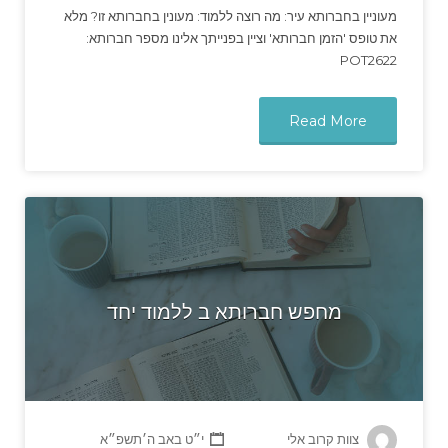
מעוניין בחברותא עיר: מה רוצה ללמוד: מעונין בחברותא זו? מלא
את טופס 'הזמן חברותא' וציין בפנייתך אלינו מספר חברותא:
POT2622
Read More
מחפש חברותא ב ללמוד יחד
צוות קרוב אלי
י״ט באב ה׳תשפ״א