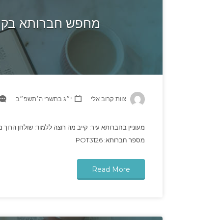
מחפש חברותא בקייב
צוות קרוב אלי
י״ג בתשרי ה׳תשפ״ב
מעוניין בחברותא עיר: קייב מה רוצה ללמוד: שולחן הרוך מ
מספר חברותא: POT3126
Read More