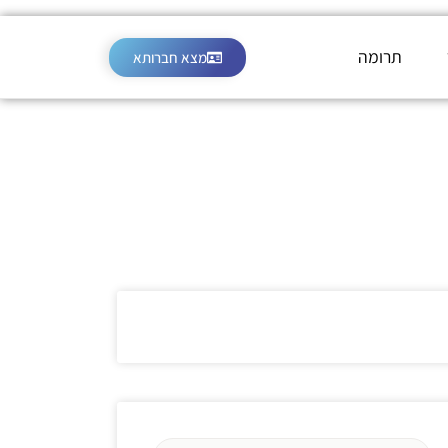
תרומה
מצא חברותא