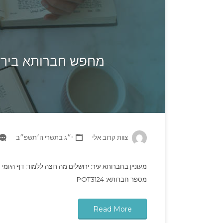
מחפש חברותא בירוש
צוות קרוב אלי
י״ג בתשרי ה׳תשפ״ב
מעוניין בחברותא עיר: ירושלים מה רוצה ללמוד: דף היומי 
מספר חברותא: POT3124
Read More