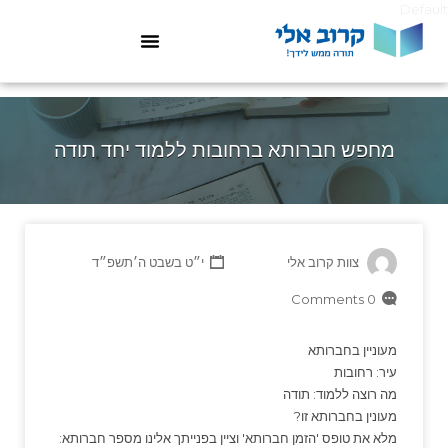
Default
מחפש חברותא ברחובות ללמוד יחד תודה
צוות קרוב אלי
י״ט בשבט ה׳תשפ״ד
0 Comments
מעוניין בחברותא
עיר: רחובות
מה רוצה ללמוד: תודה
מעונין בחברותא זו?
מלא את טופס 'הזמן חברותא' וציין בפנייתך אלינו מספר חברותא: