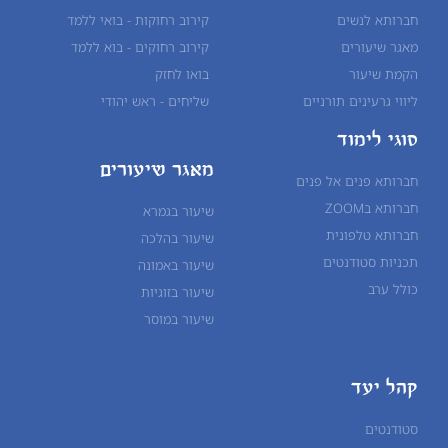
חברותא לנשים
קירוב רחוקות - בואי ללמד
מאגר שיעורים
קירוב רחוקים - בוא ללמד
הקמת שיעור
בואו לחזק
ליווי גרעינים תורניים
שליחים - ראש יהודי
סוגי לימוד
מאגר שיעורים
חברותא פנים אל פנים
חברותא בZOOM
שיעור בגמרא
חברותא טלפונית
שיעור ב
הלכה
תכניות סטודנטים
שיעור ב
אמונה
כולל ערב
שיעור ב
זוגיות
שיעור ב
מוסר
קהל יעד
סטודנטים