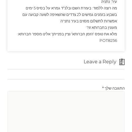
עיר: נתניה
מה רוצה ללמוד: בעזרת השם ובלנ"ד גמרא על בסיס 5 ימים
בשבןע בזמנים גמישים ל2 צדדים שהשאיפה לשעה קבועה עם
אפשרות לתשלום מסוים בעיר נתני'ה
מעונין בחברותא זו?
מלא את טופס 'הזמן חברותא' וציין בפנייתך אלינו מספר חברותא:
POT8256
Leave a Reply
התגובה שלך
*