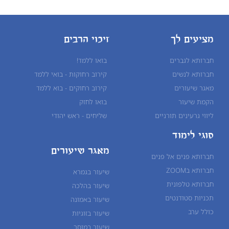
מציעים לך
זיכוי הרבים
חברותא לגברים
בואו ללמד!
חברותא לנשים
קירוב רחוקות - בואי ללמד
מאגר שיעורים
קירוב רחוקים - בוא ללמד
הקמת שיעור
בואו לחזק
ליווי גרעינים תורניים
שליחים - ראש יהודי
סוגי לימוד
מאגר שיעורים
חברותא פנים אל פנים
חברותא בZOOM
שיעור בגמרא
חברותא טלפונית
שיעור ב
הלכה
תכניות סטודנטים
שיעור ב
אמונה
כולל ערב
שיעור ב
זוגיות
שיעור ב
מוסר