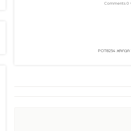
0 Comments
א: POT8254