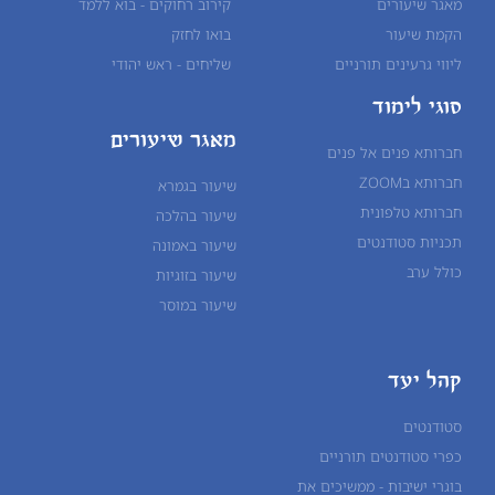
מאגר שיעורים
קירוב רחוקים - בוא ללמד
הקמת שיעור
בואו לחזק
ליווי גרעינים תורניים
שליחים - ראש יהודי
סוגי לימוד
מאגר שיעורים
חברותא פנים אל פנים
חברותא בZOOM
שיעור בגמרא
חברותא טלפונית
שיעור ב
הלכה
תכניות סטודנטים
שיעור ב
אמונה
כולל ערב
שיעור ב
זוגיות
שיעור ב
מוסר
קהל יעד
סטודנטים
כפרי סטודנטים תורניים
בוגרי ישיבות - ממשיכים את