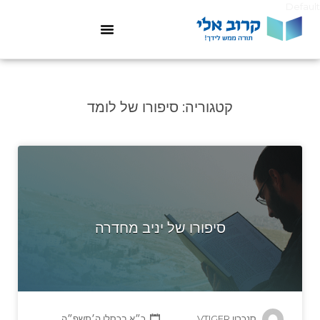
Default
קטגוריה:
סיפורו של לומד
סיפורו של יניב מחדרה
סנכרון VTIGER
כ״א בכסלו ה׳תשפ״ה