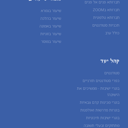
חברותא פנים אל פנים
חברותא בZOOM
שיעור בגמרא
חברותא טלפונית
שיעור ב
הלכה
תכניות סטודנטים
שיעור ב
אמונה
כולל ערב
שיעור ב
זוגיות
שיעור ב
מוסר
קהל יעד
סטודנטים
כפרי סטודנטים תורניים
בוגרי ישיבות - ממשיכים את
הישיבה!
בוגרי מכינות קדם צבאיות
בוגרות מדרשות ואולפנות
בוגרי ישיבות תיכוניות
מתחזקים ובעלי תשובה