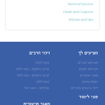
Terms of Service
Deals and Coupons
Articles and Tips
מציעים לך
זיכוי הרבים
חברותא לגברים
בואו ללמד!
חברותא לנשים
קירוב רחוקות - בואי ללמד
מאגר שיעורים
קירוב רחוקים - בוא ללמד
הקמת שיעור
בואו לחזק
ליווי גרעינים תורניים
שליחים - ראש יהודי
סוגי לימוד
מאגר שיעורים