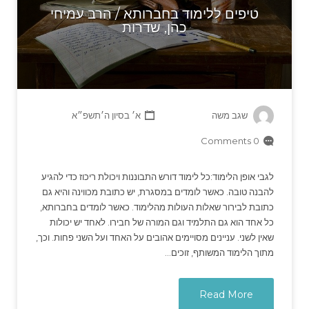
טיפים ללימוד בחברותא / הרב עמיחי
כהן, שדרות
שגב משה
א׳ בסיון ה׳תשפ״א
0 Comments
לגבי אופן הלימוד:כל לימוד דורש התבוננות ויכולת ריכוז כדי להגיע
להבנה טובה. כאשר לומדים במסגרת, יש כתובת מכווינה והיא גם
כתובת לבירור שאלות העולות מהלימוד. כאשר לומדים בחברותא,
כל אחד הוא גם התלמיד וגם המורה של חבירו. לאחד יש יכולות
שאין לשני. עניינים מסויימים אהובים על האחד ועל השני פחות. וכך,
מתוך הלימוד המשותף, זוכים…
Read More