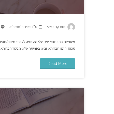
צוות קרוב אלי
ט״ו באייר ה׳תשפ״א
מעוניינת בחברותא עיר: עלי מה רוצה ללמוד: מידות/חסי
טופס 'הזמן חברותא' וצייני בפנייתך אלינו מספר חברותא: POT1928
Read More