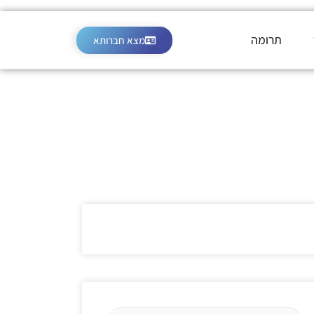
תרומה
מצא חברותא