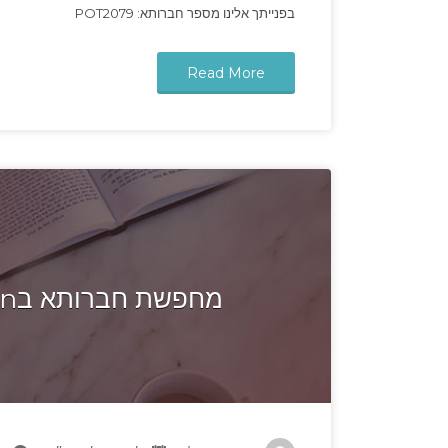
בפנייתך אלינו מספר חברותא: POT2079
Read More
מחפשת חברותא בBrooklyn ללמוד יחד ללמוד