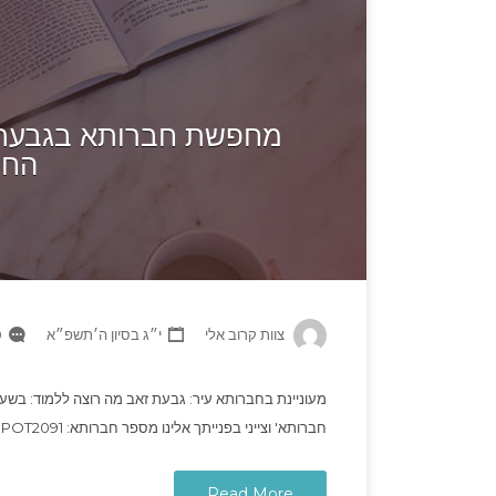
מחפשת חברותא בגבעת 
החל מ
צוות קרוב אלי
י״ג בסיון ה׳תשפ״א
ts
חברותא' וצייני בפנייתך אלינו מספר חברותא: POT2091
Read More