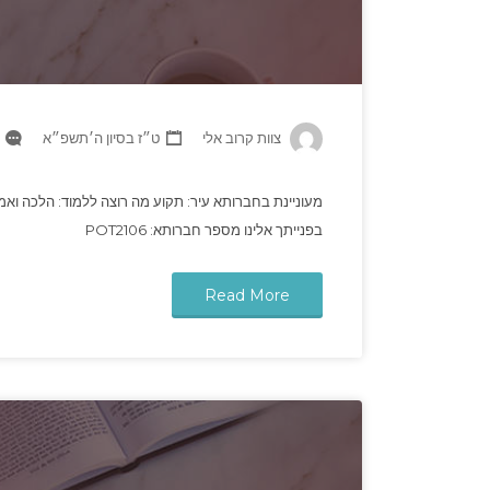
צוות קרוב אלי
ט״ז בסיון ה׳תשפ״א
מעוניינת בחברותא עיר: תקוע מה רוצה ללמוד: הלכה ואמו
בפנייתך אלינו מספר חברותא: POT2106
Read More