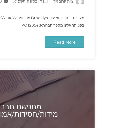
צוות קרוב אלי
ד׳ בסיון ה׳תשפ״א
Comments
מעוניינת בחברותא עיר: oklyn
בפנייתך אלינו מספר חברותא: POT2054
Read More
מחפשת חברות
מידות/חסידות/אמונ