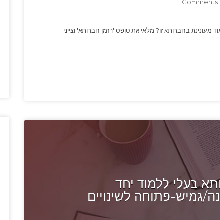
0 
Bro מה רוצה ללמוד: ללמוד מעונינת בחברותא זו? מלאי את טופס 'הזמן חברותא' וצייני
א בעלי ללמוד יחד
ה/גמיש-פתוחה לשינויים