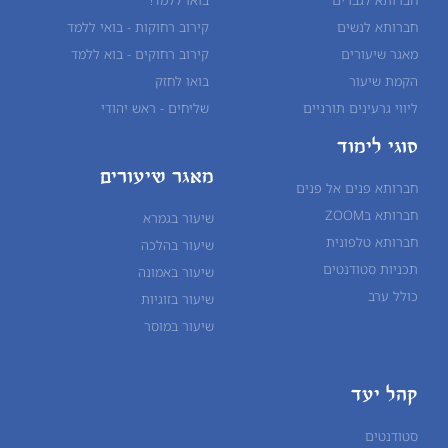
חברותא לנשים
קירוב רחוקות - בואי ללמד
מאגר שיעורים
קירוב רחוקים - בוא ללמד
הקמת שיעור
בואו לחזק
ליווי גרעינים תורניים
שליחים - ראש יהודי
סוגי לימוד
מאגר שיעורים
חברותא פנים אל פנים
חברותא בZOOM
שיעור בגמרא
חברותא טלפונית
שיעור ב
הלכה
תכניות סטודנטים
שיעור ב
אמונה
כולל ערב
שיעור ב
זוגיות
שיעור ב
מוסר
קהל יעד
סטודנטים