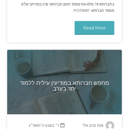
בחברותא זו? מלא את טופס 'הזמן חברותא' וציין בפנייתך אלינו
מספר חברותא: POT6167
Read More
מחפש חברותא במודיעין עילית ללמוד
יחד בערב
צוות קרוב אלי
ד׳ בשבט ה׳תשפ״ג