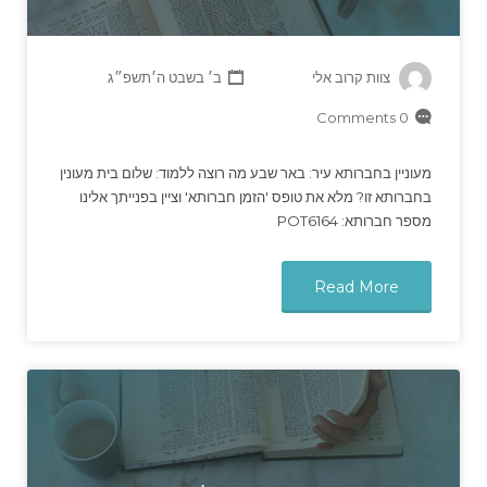
צוות קרוב אלי
ב׳ בשבט ה׳תשפ״ג
0 Comments
מעוניין בחברותא עיר: באר שבע מה רוצה ללמוד: שלום בית מעונין
בחברותא זו? מלא את טופס 'הזמן חברותא' וציין בפנייתך אלינו
מספר חברותא: POT6164
Read More