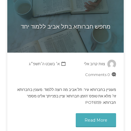
מחפש חברותא בתל אביב ללמוד יחד
צוות קרוב אלי
א׳ בשבט ה׳תשפ״ג
0 Comments
מעוניין בחברותא עיר: תל אביב מה רוצה ללמוד: מעונין בחברותא
זו? מלא את טופס 'הזמן חברותא' וציין בפנייתך אלינו מספר
חברותא: POT6159
Read More