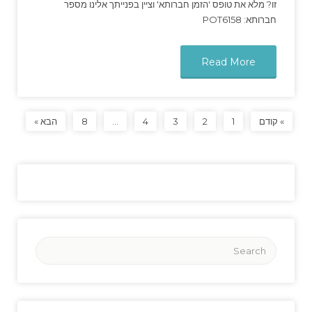
זו? מלא את טופס 'הזמן חברותא' וציין בפנייתך אלינו מספר
חברותא: POT6158
Read More
» קודם
1
2
3
4
…
8
הבא »