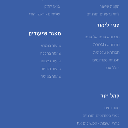
הקמת שיעור
בואו לחזק
ליווי גרעינים תורניים
שליחים - ראש יהודי
סוגי לימוד
מאגר שיעורים
חברותא פנים אל פנים
חברותא בZOOM
שיעור בגמרא
חברותא טלפונית
שיעור ב
הלכה
תכניות סטודנטים
שיעור ב
אמונה
כולל ערב
שיעור ב
זוגיות
שיעור ב
מוסר
קהל יעד
סטודנטים
כפרי סטודנטים תורניים
בוגרי ישיבות - ממשיכים את