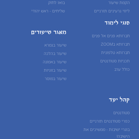
הקמת שיעור
בואו לחזק
ליווי גרעינים תורניים
שליחים - ראש יהודי
סוגי לימוד
מאגר שיעורים
חברותא פנים אל פנים
חברותא בZOOM
שיעור בגמרא
חברותא טלפונית
שיעור ב
הלכה
תכניות סטודנטים
שיעור ב
אמונה
כולל ערב
שיעור ב
זוגיות
שיעור ב
מוסר
קהל יעד
סטודנטים
כפרי סטודנטים תורניים
בוגרי ישיבות - ממשיכים את
הישיבה!