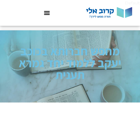
Default
מחפש חברותא בכוכב
יעקב ללמוד יחד גמרא
תענית