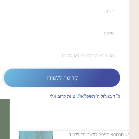
קדימה ללמוד!
כ״ד באלול ה׳תשפ״א
צוות קרוב אלי
מחפש חברותא בחיפה ללמוד יחד ללמוד