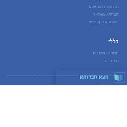
חברותא בבאר שבע
חברותא באריאל
חברותא בדף היומי
כללי
תרומה - שותפות
מתנדבים
מצא חברותא
הפעילות לע"נ
יונדב חיים בן צמח יהודה הי"ד
© כל הזכויות שמורות לקרוב אליך - חסד לאברהם (ע"ר) מפעילת
ארגון קרוב אלי
טלפון קרוב אלי: 058-5503344
_____