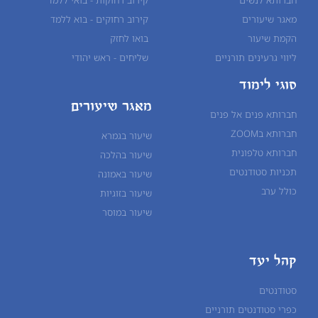
מאגר שיעורים
קירוב רחוקים - בוא ללמד
הקמת שיעור
בואו לחזק
ליווי גרעינים תורניים
שליחים - ראש יהודי
סוגי לימוד
מאגר שיעורים
חברותא פנים אל פנים
חברותא בZOOM
שיעור בגמרא
חברותא טלפונית
שיעור ב
הלכה
תכניות סטודנטים
שיעור ב
אמונה
כולל ערב
שיעור ב
זוגיות
שיעור ב
מוסר
קהל יעד
סטודנטים
כפרי סטודנטים תורניים