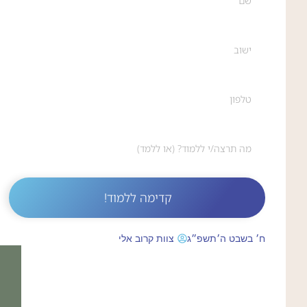
קדימה ללמוד!
ח׳ בשבט ה׳תשפ״ג
צוות קרוב אלי