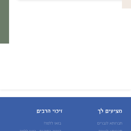
מציעים לך
זיכוי הרבים
חברותא לגברים
בואו ללמד!
חברותא לנשים
קירוב רחוקות - בואי ללמד