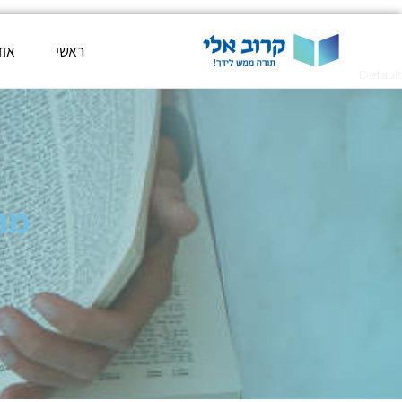
ראשי
אוד
Default
מח