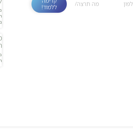
ל
קדימה
ללמוד!
מ
ר
ב
מ
ח
מ
ר