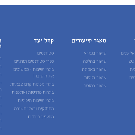
מאגר שיעורים
קהל יעד
מ
ח
אל פנים
שיעור בגמרא
סטודנטים
ח
שיעור ב
הלכה
כפרי סטודנטים תורניים
ח
ית
שיעור ב
אמונה
בוגרי ישיבות - ממשיכים
ח
את הישיבה!
ים
שיעור ב
זוגיות
ח
בוגרי מכינות קדם צבאיות
שיעור ב
מוסר
ת
בוגרות מדרשות ואולפנות
ח
בוגרי ישיבות תיכוניות
ח
מתחזקים ובעלי תשובה
ח
מתעניין ביהדות
ו
ח