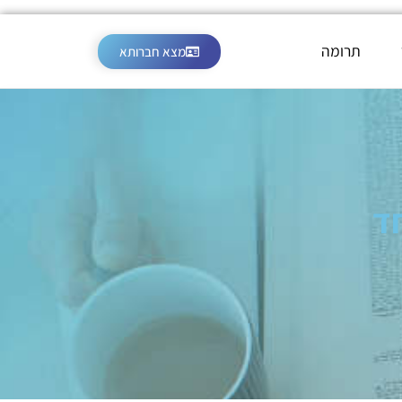
תרומה
מצא חברותא
ד