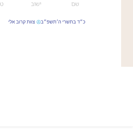
כ״ד בתשרי ה׳תשפ״ב
צוות קרוב אלי