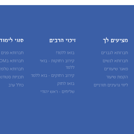
מציעים לך
זיכוי הרבים
סוגי לימוד
חברותא לגברים
בואו ללמד!
חברותא פנים 
חברותא לנשים
קירוב רחוקות - בואי
חברותא בZOOM
ללמד
מאגר שיעורים
חברותא טלפונ
קירוב רחוקים - בוא ללמד
הקמת שיעור
תכניות סטודנט
בואו לחזק
ליווי גרעינים תורניים
כולל ערב
שליחים - ראש יהודי