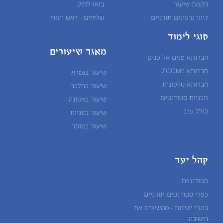
הקמת שיעור
בואו לחזק
ליווי גרעינים תורניים
שליחים - ראש יהודי
סוגי לימוד
מאגר שיעורים
חברותא פנים אל פנים
חברותא בZOOM
שיעור בגמרא
חברותא טלפונית
שיעור ב
הלכה
תכניות סטודנטים
שיעור ב
אמונה
כולל ערב
שיעור ב
זוגיות
שיעור ב
מוסר
קהל יעד
סטודנטים
כפרי סטודנטים תורניים
בוגרי ישיבות - ממשיכים את
הישיבה!