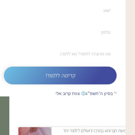
קדימה ללמוד!
י׳ בסיון ה׳תשפ״ג
צוות קרוב אלי
מחפשת חברותא במרכז ירושלים ללמוד יחד