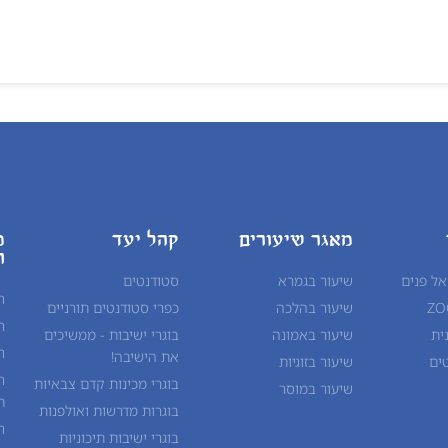
מאגר שיעורים
קהל יעד
מ
ח
אל פנים
שיעור בגמרא
סטודנטים
ח
שיעור ב
הלכה
כפרי סטודנטים תורניים
ח
ית
שיעור ב
אמונה
בוגרי ישיבות - ממשיכים
ח
את הישיבה!
ים
שיעור ב
זוגיות
ח
בוגרי מכינות קדם צבאיות
שיעור ב
מוסר
ת
בוגרות מדרשות ואולפנות
ח
בוגרי ישיבות תיכוניות