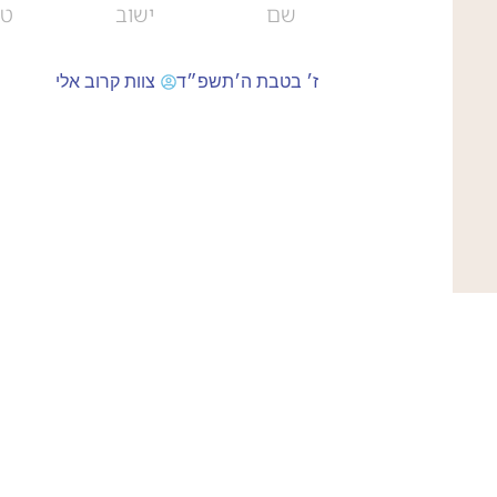
ז׳ בטבת ה׳תשפ״ד
צוות קרוב אלי