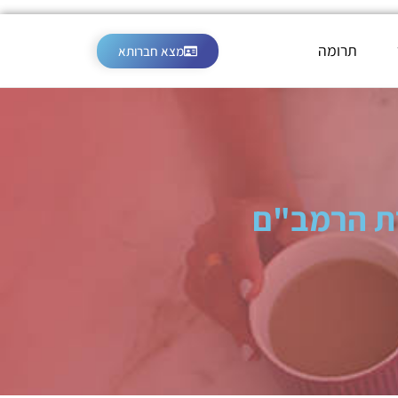
תרומה
מצא חברותא
רת הרמב"ם