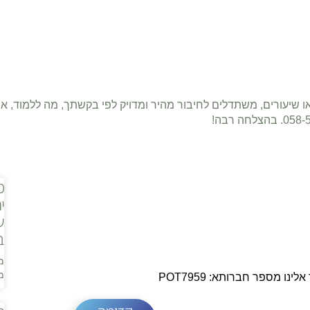
ו שיעורים, משתדלים לחיבור מהיר ומדויק לפי בקשתך, מה ללמוד, אי
מ
י
ש
ב
מ
מ
נו מספר חברותא: POT7959