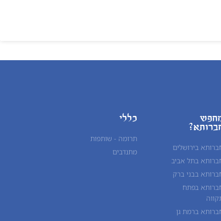
חפש
כללי
ברותא?
תרומה - שותפות
ברותא בירושלים
מתנדבים
ברותא בתל אביב
ברותא בבני ברק
ברותא בפתח
קווה
ברותא ברמת גן