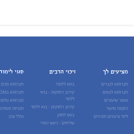
מציעים לך
זיכוי הרבים
סוגי לימוד
חברותא לגברים
בואו ללמד!
חברותא פנים 
חברותא לנשים
קירוב רחוקות - בואי
חברותא בZOOM
ללמד
מאגר שיעורים
חברותא טלפונ
קירוב רחוקים - בוא ללמד
הקמת שיעור
תכניות סטודנט
בואו לחזק
ליווי גרעינים תורניים
כולל ערב
שליחים - ראש יהודי