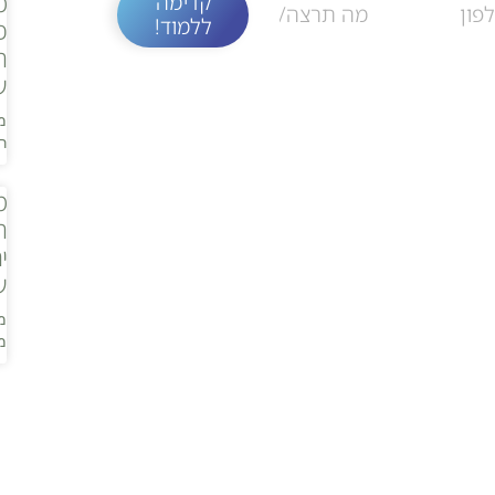
מ
קדימה
פ
ללמוד!
ה
ש
מ
ר
מ
ה
י
ש
מ
מ