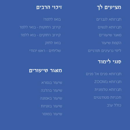
מציעים לך
זיכוי הרבים
חברותא לגברים
בואו ללמד!
חברותא לנשים
קירוב רחוקות - בואי ללמד
מאגר שיעורים
קירוב רחוקים - בוא ללמד
הקמת שיעור
בואו לחזק
ליווי גרעינים תורניים
שליחים - ראש יהודי
סוגי לימוד
מאגר שיעורים
חברותא פנים אל פנים
חברותא בZOOM
שיעור בגמרא
חברותא טלפונית
שיעור ב
הלכה
תכניות סטודנטים
שיעור ב
אמונה
כולל ערב
שיעור ב
זוגיות
שיעור ב
מוסר