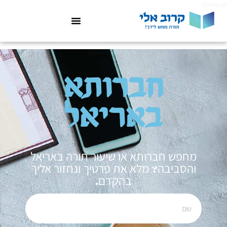
Default
חברותא
באריאל
מחפש חברותא או שיעור תורה באריאל
והסביבה? מלא את פרטיך ונחזור אליך
בהקדם.