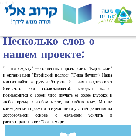
Default
Несколько слов о
нашем проекте:
“Найти хевруту” — совместный проект сайта “Каров элай”
и организации “Еврейский подход” (“Гиша йеудит”). Наша
миссия найти хевруту либо урок Торы для каждого еврея
(светского или соблюдающего), который желает
познакомится с Торой либо изучать ее более глубоко: в
любое время, в любом месте, на любую тему. Мы не
коммерческий проект и все участники учатся/преподают на
добровольной основе, с желанием усилить и
распространить свет Торы в мире.