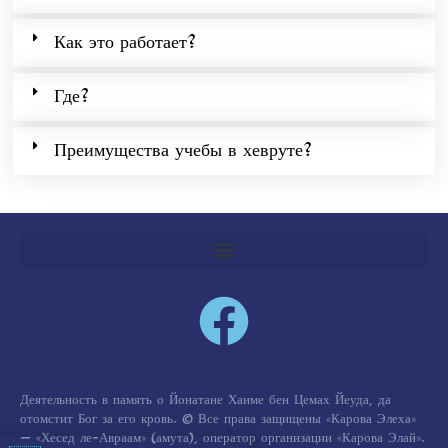
Как это работает?
Где?
Преимущества учебы в хевруте?
Деятельность в память о Йонатане Хаиме бен Цемах Йеуда, да
отомстит Бог за его кровь. © Все права защищены «Карова Элеха»
— «Хесед ле-Авраам» (амута), оператор организации «Карова Элай».