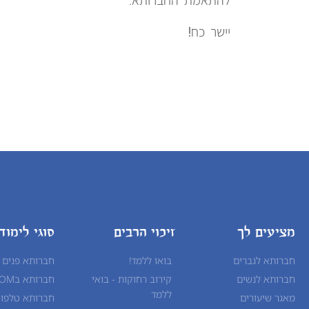
להתאמת החברותא.
יישר כח!
מציעים לך
זיכוי הרבים
סוגי לימוד
חברותא לגברים
בואו ללמד!
חברותא פנים 
חברותא לנשים
קירוב רחוקות - בואי
חברותא בZOOM
ללמד
מאגר שיעורים
חברותא טלפונ