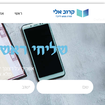
ראשי
אוד
Default
שליחי ראש י
אשריך על רצונך 
מלא א