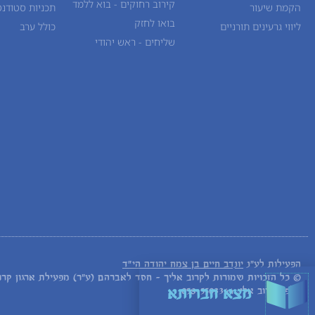
קירוב רחוקים - בוא ללמד
הקמת שיעור
תכניות סטודנט
בואו לחזק
ליווי גרעינים תורניים
כולל ערב
שליחים - ראש יהודי
הפעילות לע"נ
יונדב חיים בן צמח יהודה הי"ד
© כל הזכויות שמורות לקרוב אליך - חסד לאברהם (ע"ר) מפעילת ארגון קרו
טלפון קרוב אלי: 058-5503344
מצא חברותא