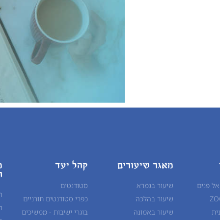
מאגר שיעורים
קהל יעד
מ
ח
אל פנים
שיעור בגמרא
סטודנטים
ח
שיעור ב
הלכה
כפרי סטודנטים תורניים
ח
ית
שיעור ב
אמונה
בוגרי ישיבות - ממשיכים