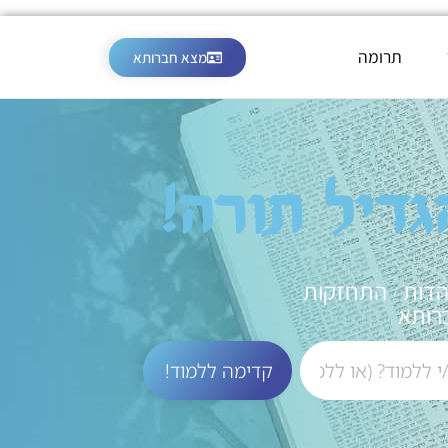
תרומה
מצא חברותא
גדיל תורה!
הדות / התחזקות
רותא
קדימה ללמוד!