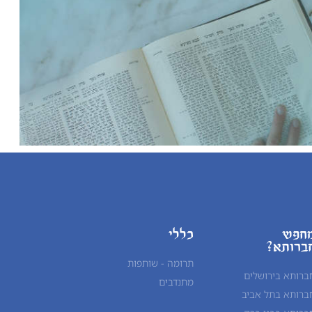
חפש
כללי
ברותא?
תרומה - שותפות
ברותא בירושלים
מתנדבים
ברותא בתל אביב