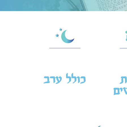
ת
כולל ערב
ים