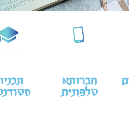
ם
חברותא
תכניו
טלפונית
סטודנט