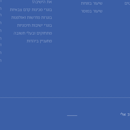
ח
את הישיבה!
ים
שיעור ב
זוגיות
ח
בוגרי מכינות קדם צבאיות
שיעור ב
מוסר
ת
בוגרות מדרשות ואולפנות
ח
בוגרי ישיבות תיכוניות
ח
מתחזקים ובעלי תשובה
ח
מתעניין ביהדות
ו
ח
ח
ב אלי
_____